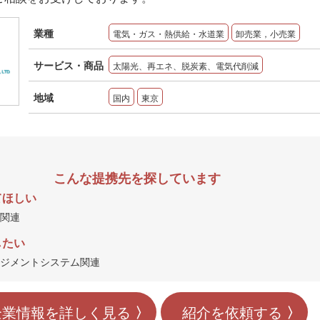
業種
電気・ガス・熱供給・水道業
卸売業，小売業
サービス・商品
太陽光、再エネ、脱炭素、電気代削減
地域
国内
東京
こんな提携先を探しています
てほしい
関連
したい
ジメントシステム関連
企業情報を詳しく見る
紹介を依頼する