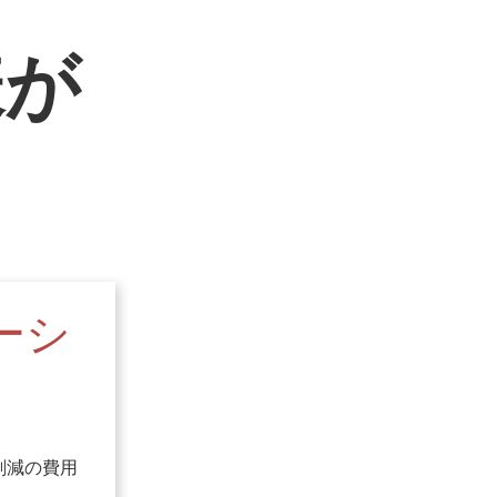
様が
ーシ
。
削減の費用