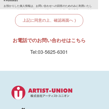
お預かりした個人情報は、お問い合わせへの回答のためのみに利用いたし
ます。その情報提供をお願いする項目の中で、住所、電話番号などご連絡
先に記入漏れなどの不備があった場合には、お問い合わせへの回答ができ
ないこともありますので、ご了承下さい。ご提供いただいた個人情報は、
弊社が責任を持って適切な取り扱い及び保護管理を行います。
3.個人情報の第三者への提供
弊社は、以下のいずれかに該当する場合を除いて、取得した個人情報を第
お電話でのお問い合わせはこちら
三者へ提供いたしません。
提供について本人の同意がある場合
Tel:03-5625-6301
法令に基づく場合
人の生命・身体又は財産の保護のために必要がある場合であって、本
人の同意を得ることが困難である場合
国の機関若しくは地方公共団体又はその委託を受けた者が、法令の定
める事務を遂行することに対して協力する必要がある場合であって、
本人の同意を得ることによって当該事務の遂行に支障を及ぼすおそれ
があるとき
4.個人情報の取り扱いの委託
弊社は必要に応じて、お客様の同意を得た上で個人情報を委託することが
あります。この場合は個人情報の取扱いに関する管理体制の確認ができる
企業に委託いたします。