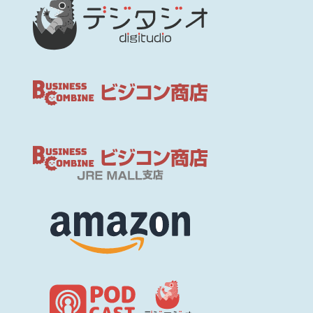
5.個人情報の開示等の請求手続きについて
弊社が保有する「開示対象個人情報」に関して、ご本人又はその代理人か
ら「利用目的の通知、開示、訂正・追加又は削除、利用停止・消去又は第
三者提供の停止、のご請求をされる場合は、弊社までご連絡ください。
6.個人情報に関する相談・苦情等について<
個人情報に関する相談・苦情につきましては、弊社までご連絡ください。
7.情報セキュリティについて
弊社では、SSLと呼ばれる暗号通信技術を採用して、個人情報の取扱いには
万全を期しております。個人情報など機密性の高い情報をやりとりする場
合は、情報を暗号化して送受信を行っています。第三者にこれらの個人情
報を読み取られることはありませんので、安心してご利用ください。
8.個人情報の提供について、同意のご確認
お客様が以下の「同意して確認」ボタンを押下したことで、上記1～7につ
いて、お客様からの同意を得たものといたします。