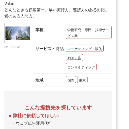
Value
どんなときも顧客第一。早い実行力。連携力のある対応。
愛のある人間力。
業種
学術研究，専門・技術サー
ビス業
view
サービス・商品
マーケティング・販促
動画広告
コンサルティング
地域
国内
東京
こんな提携先を探しています
弊社に依頼してほしい
・ウェブ広告運用代行