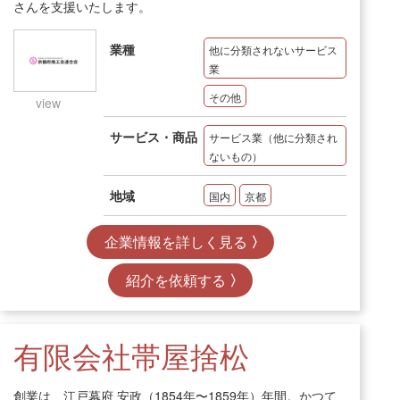
さんを支援いたします。
業種
他に分類されないサービス
業
その他
view
サービス・商品
サービス業（他に分類され
ないもの）
地域
国内
京都
企業情報を詳しく見る
紹介を依頼する
有限会社帯屋捨松
創業は、江戸幕府 安政（1854年〜1859年）年間。かつて