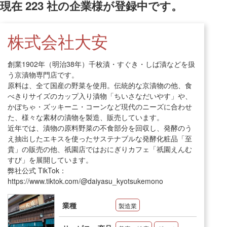
現在
223
社の企業様が登録中です。
株式会社大安
創業1902年（明治38年）千枚漬・すぐき・しば漬などを扱
う京漬物専門店です。
原料は、全て国産の野菜を使用。伝統的な京漬物の他、食
べきりサイズのカップ入り漬物「ちいさなだいやす」や、
かぼちゃ・ズッキーニ・コーンなど現代のニーズに合わせ
た、様々な素材の漬物を製造、販売しています。
近年では、漬物の原料野菜の不食部分を回収し、発酵のう
え抽出したエキスを使ったサステナブルな発酵化粧品「至
貴」の販売の他、祇園店ではおにぎりカフェ「祇園えんむ
すび」を展開しています。
弊社公式 TikTok：
https://www.tiktok.com/@daiyasu_kyotsukemono
業種
製造業