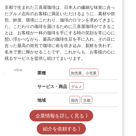
京都で生まれた三喜屋珈琲は、日本人の繊細な味覚に合っ
たグルメ志向のお客様に満足いただけるように、素材や焙
煎、鮮度、環境にこだわり、珈琲のロマンを求めてきまし
た。こだわりの珈琲を届けるために三喜屋珈琲ができるこ
とは、お客様が一杯の珈琲を手にする時の笑顔を常に心に
想い浮かべながら、最高の珈琲生豆を手に入れ、その豆に
合った最高の焙煎で珈琲に命を吹き込み、新鮮を失わず、
名水で更に輝かせることです。これからも、お客様の心に
残るサービスを提供し続けてまいります。
view
業種
卸売業，小売業
サービス・商品
グルメ
地域
国内
京都
企業情報を詳しく見る
紹介を依頼する