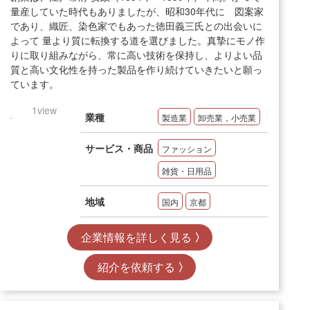
量産していた時代もありましたが、昭和30年代に 図案家
であり、織匠、染色家でもあった徳田義三氏との出会いに
よって 量より質に転換する道を選びました。真摯にモノ作
りに取り組みながら、常に高い技術を保持し、よりよい品
質と高い文化性を持った製品を作り続けていきたいと願っ
ています。
1view
業種
製造業
卸売業，小売業
サービス・商品
ファッション
雑貨・日用品
地域
国内
京都
企業情報を詳しく見る
紹介を依頼する