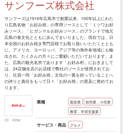
サンフーズ株式会社
サンフーズは1916年広島市で創業以来、100年以上にわた
り広島名物「お好み焼」の専用ソースとして「ミツワお好
みソース」「ヒガシマルお好みソース」のブランドで地元
広島の食文化とともに歩んでまいりました。現在では、日
本全国のお好み焼き専門店様でお取り扱いいただくととも
に、アメリカ、ヨーロッパ、アジア等の海外各地域にも輸
出され、たくさんの方々にご愛顧いただいております。ま
た、広島の観光名所であります「お好み村」におきまして
は、24店舗全店のお店様で弊社のソースが使用されてお
り、社員一同「お好み焼」文化の一翼を担っていることへ
の誇りと責任をもって日々「お好み焼」の普及に努めてお
ります。
業種
製造業
卸売業，小売業
教育，学習支援業
view
サービス・商品
グルメ