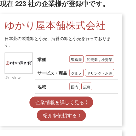
現在
223
社の企業様が登録中です。
ゆかり屋本舗株式会社
日本茶の製造卸と小売、海苔の卸と小売を行っておりま
す。
業種
製造業
卸売業，小売業
サービス・商品
グルメ
ドリンク・お酒
view
地域
国内
広島
企業情報を詳しく見る
紹介を依頼する