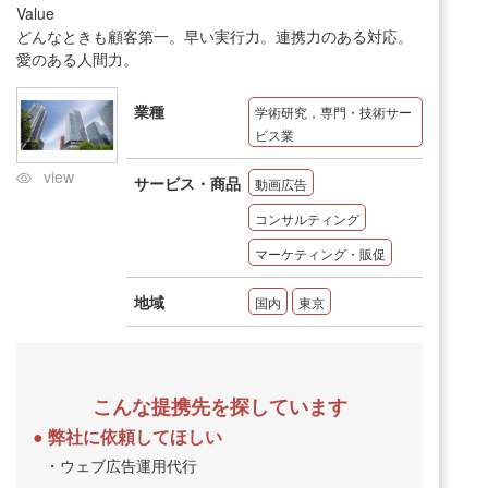
Value
どんなときも顧客第一。早い実行力。連携力のある対応。
愛のある人間力。
業種
学術研究，専門・技術サー
ビス業
view
サービス・商品
動画広告
コンサルティング
マーケティング・販促
地域
国内
東京
こんな提携先を探しています
弊社に依頼してほしい
・ウェブ広告運用代行