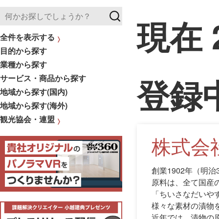
現在
全件を表示する
目的から探す
業種から探す
登録
サービス・商品から探す
地域から探す(国内)
地域から探す(海外)
観光協会・連盟
株式会
創業1902年（明
原料は、全て国産
「ちいさなだいや
様々な素材の漬物
近年では、漬物の