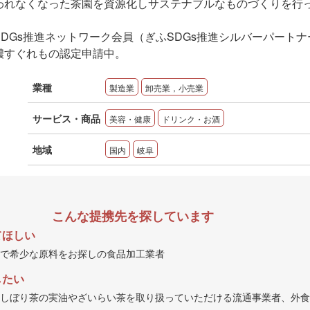
われなくなった茶園を資源化しサステナブルなものづくりを行
DGs推進ネットワーク会員（ぎふSDGs推進シルバーパートナ
濃すぐれもの認定申請中。
業種
製造業
卸売業，小売業
サービス・商品
美容・健康
ドリンク・お酒
地域
国内
岐阜
こんな提携先を探しています
てほしい
で希少な原料をお探しの食品加工業者
したい
しぼり茶の実油やざいらい茶を取り扱っていただける流通事業者、外食