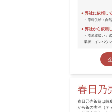
弊社に依頼し
・原料供給：自然
弊社から依頼
・流通取扱い：S
業者、インバウン
春日乃
春日乃売茶翁は岐
から茶の実油（テ