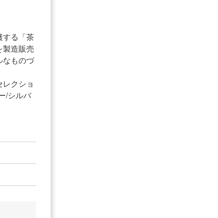
穫する「茶
を製造販売
ルなものづ
セレクショ
ー/シルバ