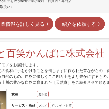
化粧品を扱う輸出企業小売店・百貨店・専門店
取扱い）
企業情報を詳しく見る
紹介を依頼する
と百笑かんぱに株式会社
イモノをお届けします。
旬の食材に手をかけることを惜しまずに作られた昔ながらの「
る自然のもの。自然に優しくここ四万十をより豊かにするもの
万十川の豊かな自然に育まれた［天然食］をご紹介させて頂き
業種
製造業
サービス・商品
グルメ
ドリンク・お酒