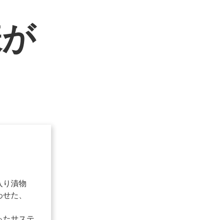
様が
入り漬物
わせた、
ったサステ