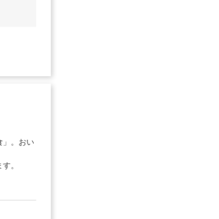
食」。おい
。
ます。