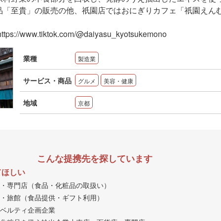
品「至貴」の販売の他、祇園店ではおにぎりカフェ「祇園えん
https://www.tiktok.com/@daiyasu_kyotsukemono
業種
製造業
サービス・商品
グルメ
美容・健康
地域
京都
こんな提携先を探しています
てほしい
・専門店（食品・化粧品の取扱い）
・旅館（食品提供・ギフト利用）
ベルティ企画企業