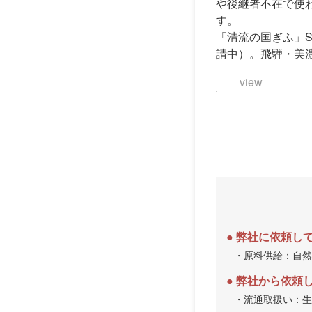
や後継者不在で使
す。
「清流の国ぎふ」S
請中）。飛騨・美
view
弊社に依頼し
・原料供給：自然
弊社から依頼
・流通取扱い：生