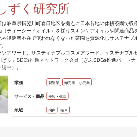
しずく研究所
所は岐阜県揖斐川町春日地区を拠点に日本各地の休耕茶園で収
油（ティーシードオイル）を採りスキンケアオイルや関連商品
化や後継者不在で使われなくなった茶園を資源化しサステナブ
す。
クツアワード、サスティナブルコスメアワード、サステナブル
ぎふ」SDGs推進ネットワーク会員（ぎふSDGs推進パートナ
申請中）。
業種
製造業
卸売業，小売業
サービス・商品
美容・健康
地域
国内
岐阜